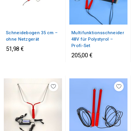
Schneidebogen 35 cm –
Multifunktionsschneider
ohne Netzgerät
48V für Polystyrol –
Profi-Set
51,98 €
205,00 €