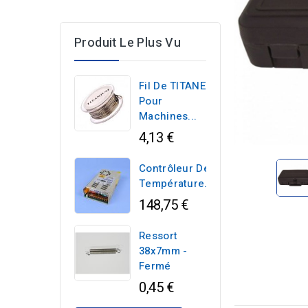
Produit Le Plus Vu
Fil De TITANE
Pour
Machines...
4,13 €
Contrôleur De
Température...
148,75 €
Ressort
38x7mm -
Fermé
0,45 €