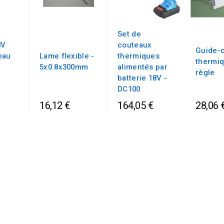
Set de
8V
couteaux
Guide-
eau
Lame flexible -
thermiques
thermi
5x0.8x300mm
alimentés par
règle
batterie 18V -
DC100
16,12 €
164,05 €
28,06 