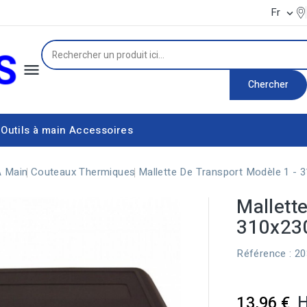
Fr


Chercher
Outils à main
Accessoires
Équipement d'alimentation électrique
Couteaux thermiques
À Main
Couteaux Thermiques
Mallette De Transport Modèle 1 -
Mallett
310x2
Référence
: 2
13,96 €