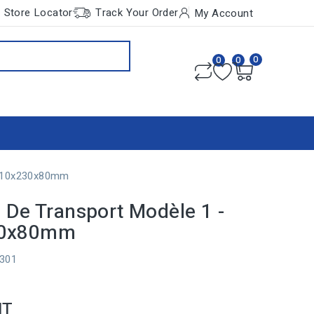
Store Locator
Track Your Order
My Account
0
0
0
 310x230x80mm
e De Transport Modèle 1 -
30x80mm
0301
HT