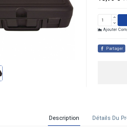
Ajouter Com
Partager

Description
Détails Du Pr