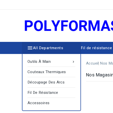

All Departments
Fil de résistance
Découpage des arcs
Outils À Main

Accueil
Nos Ma
Couteaux Thermiques
Nos Magasi
Découpage Des Arcs
Fil De Résistance
Accessoires