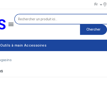
Fr


Chercher
Outils à main
Accessoires
Équipement d'alimentation électrique
Couteaux thermiques
gasins
ns