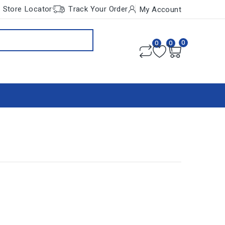
Store Locator
Track Your Order
My Account
0
0
0