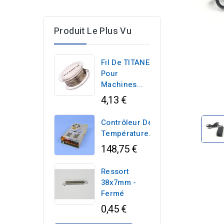
Produit Le Plus Vu
Fil De TITANE
Pour
Machines...
4,13 €
Contrôleur De
Température...
148,75 €
Ressort
38x7mm -
Fermé
0,45 €