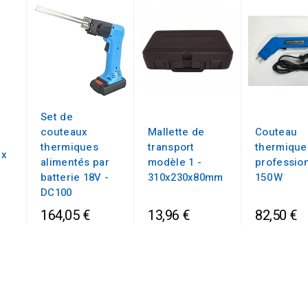
Set de
couteaux
Mallette de
Couteau
thermiques
transport
thermique
ux
alimentés par
modèle 1 -
professio
batterie 18V -
310x230x80mm
150 W
DC100
164,05 €
13,96 €
82,50 €