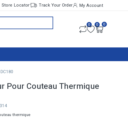
Store Locator
Track Your Order
My Account
0
0
0
 DC180
r Pour Couteau Thermique
0314
outeau thermique