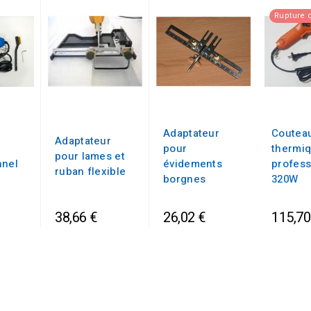
Rupture 
Adaptateur
Coutea
Adaptateur
pour
thermi
pour lames et
nnel
évidements
profess
ruban flexible
borgnes
320W
38,66 €
26,02 €
115,70