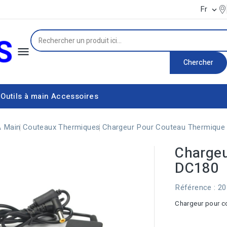
Fr


Chercher
Outils à main
Accessoires
Équipement d'alimentation électrique
Couteaux thermiques
À Main
Couteaux Thermiques
Chargeur Pour Couteau Thermique
Chargeu
DC180
Référence
: 2
Chargeur pour c