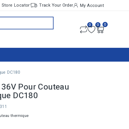
Store Locator
Track Your Order
My Account
0
0
0
ique DC180
e 36V Pour Couteau
que DC180
0311
outeau thermique