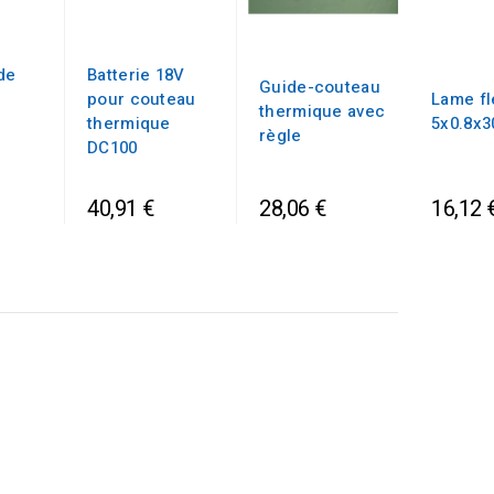
de
Batterie 18V
Guide-couteau
pour couteau
Lame fl
thermique avec
thermique
5x0.8x
règle
DC100
40,91 €
28,06 €
16,12 