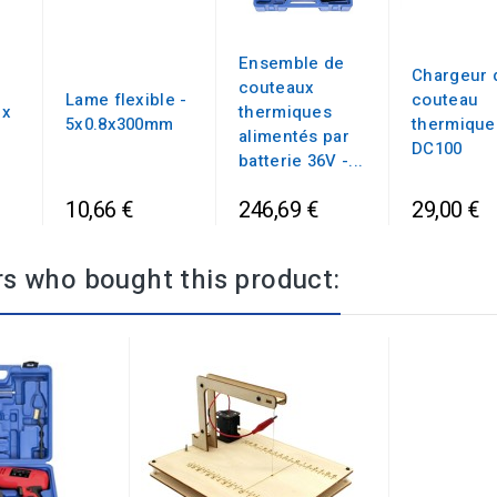
Ensemble de
Chargeur 
couteaux
Lame flexible -
couteau
ux
thermiques
5x0.8x300mm
thermique
alimentés par
DC100
batterie 36V -...
10,66 €
246,69 €
29,00 €
s who bought this product: