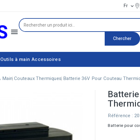
Fr


Chercher
Outils à main
Accessoires
Équipement d'alimentation électrique
Couteaux thermiques
À Main
Couteaux Thermiques
Batterie 36V Pour Couteau Therm
Batteri
Thermi
Référence
: 2
Batterie pour c