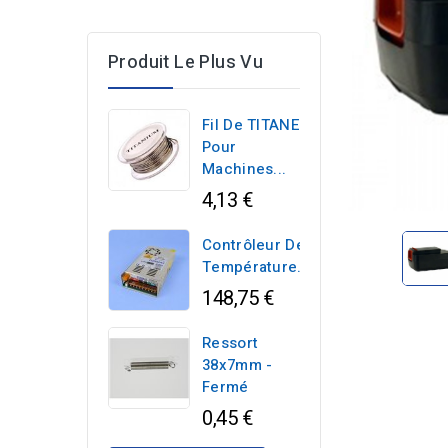
Produit Le Plus Vu
Fil De TITANE
Pour
Machines...
4,13 €
Contrôleur De
Température...
148,75 €
Ressort
38x7mm -
Fermé
0,45 €