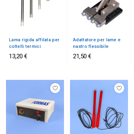
Lama rigida affilata per
Adattatore per lame e
coltelli termici
nastro flessibile
13,20 €
21,50 €