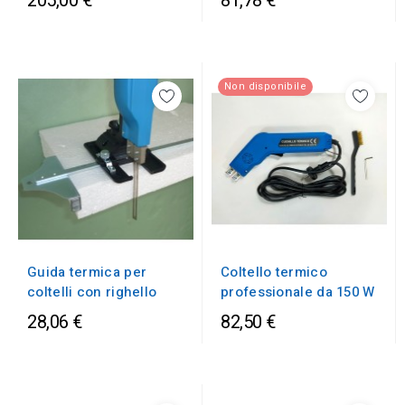
205,00 €
81,78 €
Non disponibile
Guida termica per
Coltello termico
coltelli con righello
professionale da 150 W
28,06 €
82,50 €