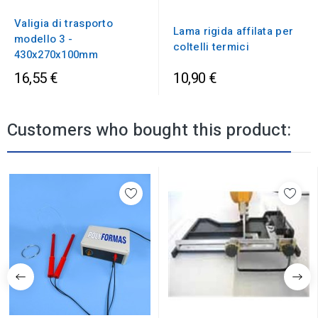
Valigia di trasporto
Lama rigida affilata per
modello 3 -
coltelli termici
430x270x100mm
16,55 €
10,90 €
Customers who bought this product: