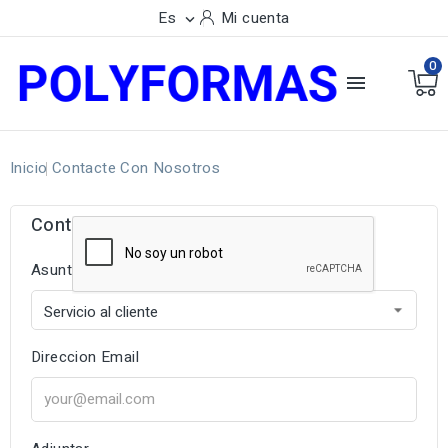
Es
Mi cuenta

0

Inicio
Contacte Con Nosotros
Contacte con nosotros
Asunto
Direccion Email